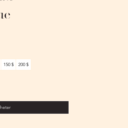
ue
150 $
200 $
heter