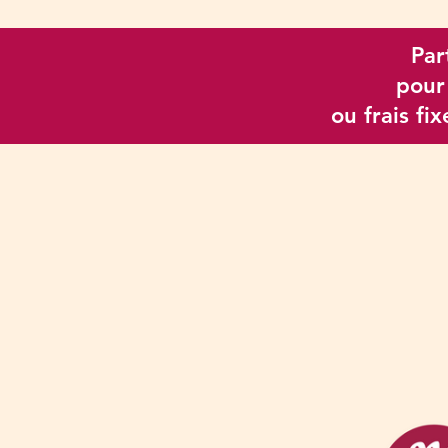
Par
pour
ou frais fi