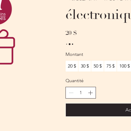
électroniq
20 $
Montant
20 $
30 $
50 $
75 $
100 $
Quantité
Ac