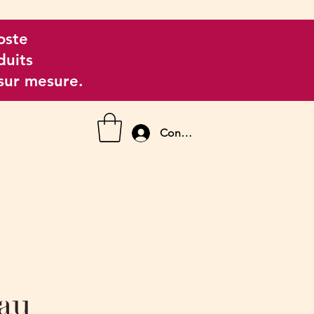
oste
duits
 sur mesure.
Connexion
au